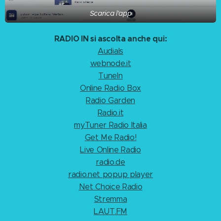
Scarica l'app
RADIO IN si ascolta anche qui:
Audials
webnode.it
TuneIn
Online Radio Box
Radio Garden
Radio.it
myTuner Radio Italia
Get Me Radio!
Live Online Radio
radio.de
radio.net popup player
Net Choice Radio
Stremma
LAUT.FM