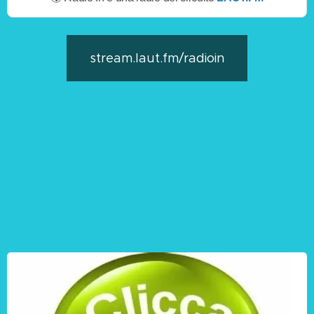
stream.laut.fm/radioin