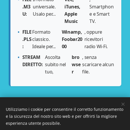
.M3
universale.
iTunes,
Smartphon
U:
Usalo per...
Apple
e e Smart
Music
TV.
FILE
Formato
Winamp,
, oppure
.PLS
classico.
Foobar20
ricevitori
:
Ideale per...
00
radio Wi-Fi.
STREAM
Ascolta
bro
, senza
DIRETTO:
subito nel
wse
scaricare alcun
tuo,
r
file.
Utilizziamo i cookie per consentire il corretto funzionamento
e la sicurezza del nostro sito web e per offrirti la migliore
esperienza utente possibile.