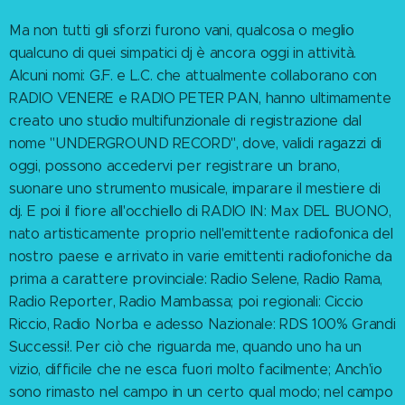
Ma non tutti gli sforzi furono vani, qualcosa o meglio
qualcuno di quei simpatici dj è ancora oggi in attività.
Alcuni nomi: G.F. e L.C. che attualmente collaborano con
RADIO VENERE e RADIO PETER PAN, hanno ultimamente
creato uno studio multifunzionale di registrazione dal
nome "UNDERGROUND RECORD", dove, validi ragazzi di
oggi, possono accedervi per registrare un brano,
suonare uno strumento musicale, imparare il mestiere di
dj. E poi il fiore all'occhiello di RADIO IN: Max DEL BUONO,
nato artisticamente proprio nell'emittente radiofonica del
nostro paese e arrivato in varie emittenti radiofoniche da
prima a carattere provinciale: Radio Selene, Radio Rama,
Radio Reporter, Radio Mambassa; poi regionali: Ciccio
Riccio, Radio Norba e adesso Nazionale: RDS 100% Grandi
Successi!. Per ciò che riguarda me, quando uno ha un
vizio, difficile che ne esca fuori molto facilmente; Anch'io
sono rimasto nel campo in un certo qual modo; nel campo