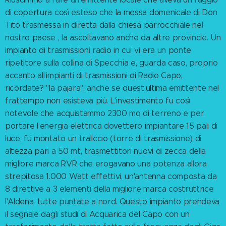
di copertura così esteso che la messa domenicale di Don
Tito trasmessa in diretta dalla chiesa parrocchiale nel
nostro paese , la ascoltavano anche da altre provincie. Un
impianto di trasmissioni radio in cui vi era un ponte
ripetitore sulla collina di Specchia e, guarda caso, proprio
accanto all'impianti di trasmissioni di Radio Capo,
ricordate? "la pajara", anche se quest'ultima emittente nel
frattempo non esisteva più. L'investimento fu così
notevole che acquistammo 2300 mq di terreno e per
portare l'energia elettrica dovettero impiantare 15 pali di
luce, fu montato un traliccio (torre di trasmissione) di
altezza pari a 50 mt, trasmettitori nuovi di zecca della
migliore marca RVR che erogavano una potenza allora
strepitosa 1.000 Watt effettivi, un'antenna composta da
8 direttive a 3 elementi della migliore marca costruttrice
l'Aldena, tutte puntate a nord. Questo impianto prendeva
il segnale dagli studi di Acquarica del Capo con un