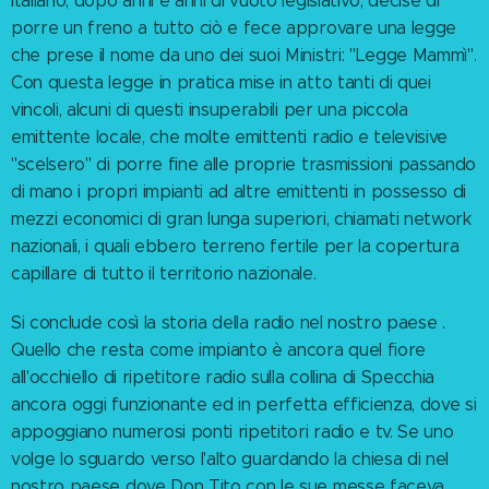
italiano, dopo anni e anni di vuoto legislativo, decise di
porre un freno a tutto ciò e fece approvare una legge
che prese il nome da uno dei suoi Ministri: "Legge Mammì".
Con questa legge in pratica mise in atto tanti di quei
vincoli, alcuni di questi insuperabili per una piccola
emittente locale, che molte emittenti radio e televisive
"scelsero" di porre fine alle proprie trasmissioni passando
di mano i propri impianti ad altre emittenti in possesso di
mezzi economici di gran lunga superiori, chiamati network
nazionali, i quali ebbero terreno fertile per la copertura
capillare di tutto il territorio nazionale.
Si conclude così la storia della radio nel nostro paese .
Quello che resta come impianto è ancora quel fiore
all'occhiello di ripetitore radio sulla collina di Specchia
ancora oggi funzionante ed in perfetta efficienza, dove si
appoggiano numerosi ponti ripetitori radio e tv. Se uno
volge lo sguardo verso l'alto guardando la chiesa di nel
nostro paese dove Don Tito con le sue messe faceva