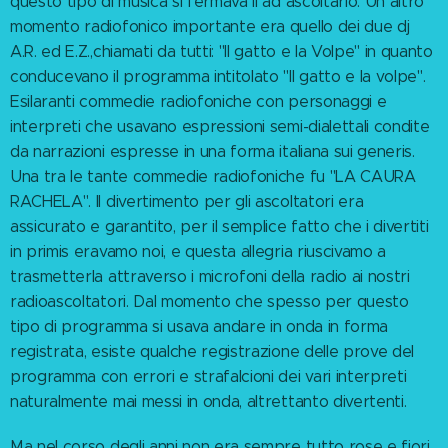
questo tipo di musica si fermava lì ad ascoltarlo. Un altro
momento radiofonico importante era quello dei due dj
A.R. ed E.Z.,chiamati da tutti: "Il gatto e la Volpe" in quanto
conducevano il programma intitolato "Il gatto e la volpe".
Esilaranti commedie radiofoniche con personaggi e
interpreti che usavano espressioni semi-dialettali condite
da narrazioni espresse in una forma italiana sui generis.
Una tra le tante commedie radiofoniche fu "LA CAURA
RACHELA". Il divertimento per gli ascoltatori era
assicurato e garantito, per il semplice fatto che i divertiti
in primis eravamo noi, e questa allegria riuscivamo a
trasmetterla attraverso i microfoni della radio ai nostri
radioascoltatori. Dal momento che spesso per questo
tipo di programma si usava andare in onda in forma
registrata, esiste qualche registrazione delle prove del
programma con errori e strafalcioni dei vari interpreti
naturalmente mai messi in onda, altrettanto divertenti.
Ma nel corso degli anni non era sempre tutto rose e fiori.