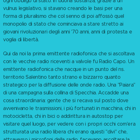
ogni obbligo di stato. In buona sostanza, grazie a un
vulnus legislativo, si stavano creando le basi per una
forma di pluralismo che col senno di poi affossò quel
monopolio di stato che cominciava a stare stretto ai
giovani rivoluzionari degli anni '70 anni, anni di protesta e
voglia di libertà.
Qui da noi la prima emittente radiofonica che si ascoltava
con le vecchie radio riceventi a valvole fu Radio Capo. Un
emittente radiofonica che nacque in un punto del ns.
territorio Salentino tanto strano e bizzarro quanto
strategico per la diffusione delle onde radio. Una "Paiara"
di una campagna sulla collina di Specchia. Accadde una
cosa straordinaria: gente che si recava sul posto dove
avvenivano le trasmissioni, i più fortunati in macchina, chi in
motocicletta, chi in bici o addirittura in autostop per
visitare quel luogo, per vedere con i propri occhi com'era
strutturata una radio libera chi erano questi "divi" che,
attraverso i microfoni della radio, facevano ascoltare la