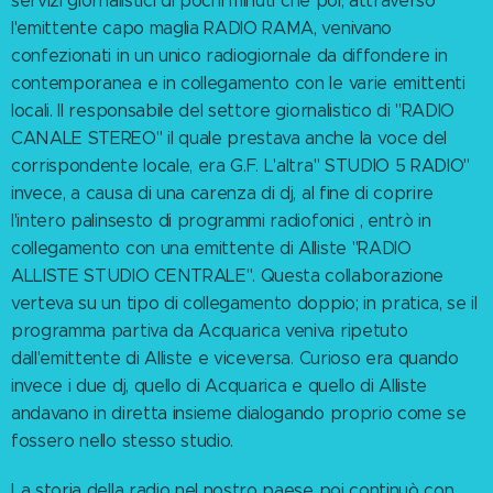
servizi giornalistici di pochi minuti che poi, attraverso
l'emittente capo maglia RADIO RAMA, venivano
confezionati in un unico radiogiornale da diffondere in
contemporanea e in collegamento con le varie emittenti
locali. Il responsabile del settore giornalistico di "RADIO
CANALE STEREO" il quale prestava anche la voce del
corrispondente locale, era G.F. L'altra" STUDIO 5 RADIO"
invece, a causa di una carenza di dj, al fine di coprire
l'intero palinsesto di programmi radiofonici , entrò in
collegamento con una emittente di Alliste "RADIO
ALLISTE STUDIO CENTRALE". Questa collaborazione
verteva su un tipo di collegamento doppio; in pratica, se il
programma partiva da Acquarica veniva ripetuto
dall'emittente di Alliste e viceversa. Curioso era quando
invece i due dj, quello di Acquarica e quello di Alliste
andavano in diretta insieme dialogando proprio come se
fossero nello stesso studio.
La storia della radio nel nostro paese poi continuò con