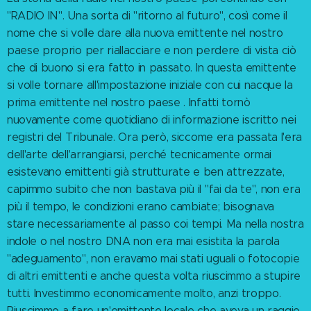
"RADIO IN". Una sorta di "ritorno al futuro", così come il
nome che si volle dare alla nuova emittente nel nostro
paese proprio per riallacciare e non perdere di vista ciò
che di buono si era fatto in passato. In questa emittente
si volle tornare all'impostazione iniziale con cui nacque la
prima emittente nel nostro paese . Infatti tornò
nuovamente come quotidiano di informazione iscritto nei
registri del Tribunale. Ora però, siccome era passata l'era
dell'arte dell'arrangiarsi, perché tecnicamente ormai
esistevano emittenti già strutturate e ben attrezzate,
capimmo subito che non bastava più il "fai da te", non era
più il tempo, le condizioni erano cambiate; bisognava
stare necessariamente al passo coi tempi. Ma nella nostra
indole o nel nostro DNA non era mai esistita la parola
"adeguamento", non eravamo mai stati uguali o fotocopie
di altri emittenti e anche questa volta riuscimmo a stupire
tutti. Investimmo economicamente molto, anzi troppo.
Riuscimmo a fare un'emittente locale che aveva un raggio