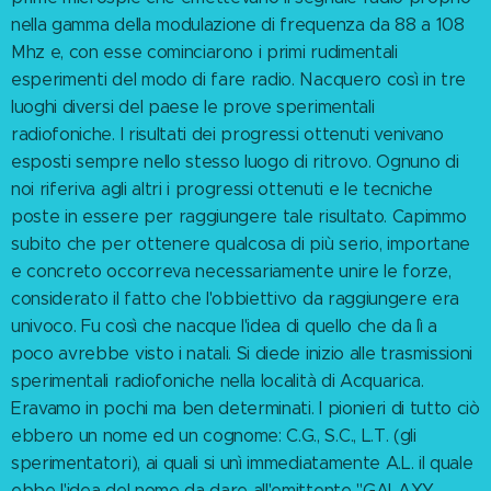
nella gamma della modulazione di frequenza da 88 a 108
Mhz e, con esse cominciarono i primi rudimentali
esperimenti del modo di fare radio. Nacquero così in tre
luoghi diversi del paese le prove sperimentali
radiofoniche. I risultati dei progressi ottenuti venivano
esposti sempre nello stesso luogo di ritrovo. Ognuno di
noi riferiva agli altri i progressi ottenuti e le tecniche
poste in essere per raggiungere tale risultato. Capimmo
subito che per ottenere qualcosa di più serio, importane
e concreto occorreva necessariamente unire le forze,
considerato il fatto che l'obbiettivo da raggiungere era
univoco. Fu così che nacque l'idea di quello che da lì a
poco avrebbe visto i natali. Si diede inizio alle trasmissioni
sperimentali radiofoniche nella località di Acquarica.
Eravamo in pochi ma ben determinati. I pionieri di tutto ciò
ebbero un nome ed un cognome: C.G., S.C., L.T. (gli
sperimentatori), ai quali si unì immediatamente A.L. il quale
ebbe l'idea del nome da dare all'emittente "GALAXY