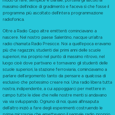
modo di fare, semplice e banale, portava gli ascolti al
massimo dell'indice di gradimento e faceva sì che fosse il
programma più ascoltato dell'intera programmazione
radiofonica.
Oltre a Radio Capo altre emittenti cominciavano a
nascere. Nel nostro paese Salentino, nacque un'altra
radio chiamata Radio Presicce. Noi a quell'epoca eravamo
più che ragazzini, studenti dei primi anni delle scuole
superiori, ma proprio nel punto di massimo ritrovo, nel
luogo cioè dove partivano e tornavano gli studenti delle
scuole superiori, la stazione ferroviaria, cominciavamo a
parlare dell'argomento tanto da pensare a qualcosa di
esclusivo che potessimo creare noi. Una radio libera tutta
nostra, indipendente, a cui appoggiarci per mettere in
campo tutte le idee che nelle nostre menti si andavano
via via sviluppando. Ognuno di noi, quasi all'insaputa
dell'altro iniziò a fare degli esperimenti costruendo le
prime microspie che emettevano il segnale radio proprio